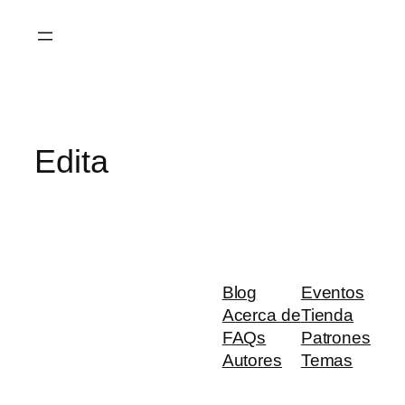
Saltar
al
contenido
Edita
Blog
Eventos
Acerca de
Tienda
FAQs
Patrones
Autores
Temas