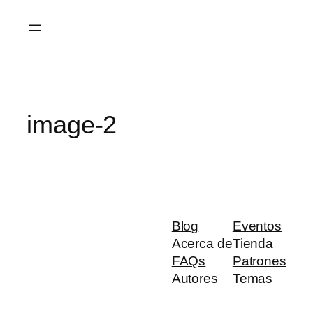
Saltar
al
contenido
image-2
Blog
Eventos
Acerca de
Tienda
FAQs
Patrones
Autores
Temas