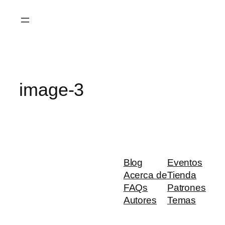
Saltar
al
contenido
image-3
Blog
Eventos
Acerca de
Tienda
FAQs
Patrones
Autores
Temas