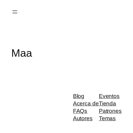
Saltar
al
contenido
Maa
Blog
Eventos
Acerca de
Tienda
FAQs
Patrones
Autores
Temas