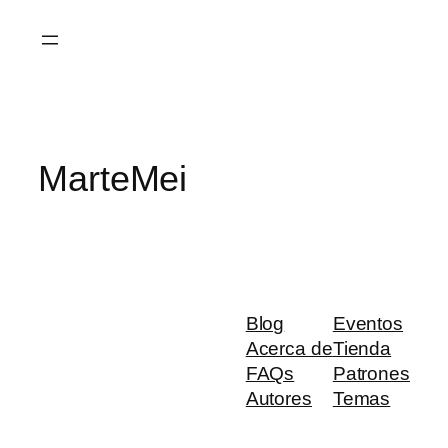
Saltar
al
contenido
MarteMei
Blog
Eventos
Acerca de
Tienda
FAQs
Patrones
Autores
Temas