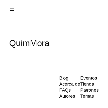
Saltar
al
contenido
QuimMora
Blog
Eventos
Acerca de
Tienda
FAQs
Patrones
Autores
Temas