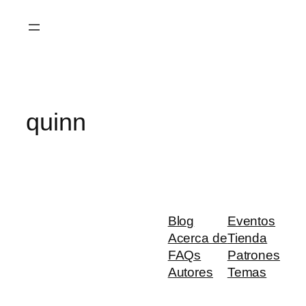
Saltar
al
contenido
quinn
Blog
Eventos
Acerca de
Tienda
FAQs
Patrones
Autores
Temas