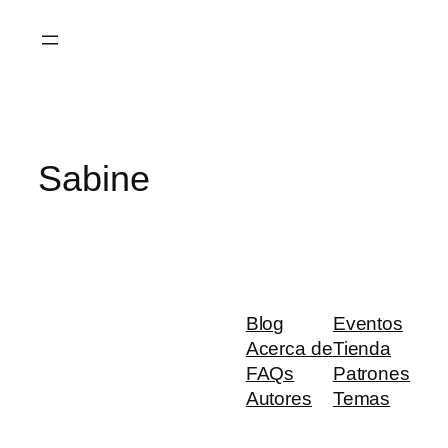
Saltar
al
contenido
Sabine
Blog
Eventos
Acerca de
Tienda
FAQs
Patrones
Autores
Temas