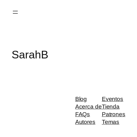
Saltar
al
contenido
SarahB
Blog
Eventos
Acerca de
Tienda
FAQs
Patrones
Autores
Temas