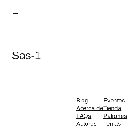
Saltar
al
contenido
Sas-1
Blog
Eventos
Acerca de
Tienda
FAQs
Patrones
Autores
Temas