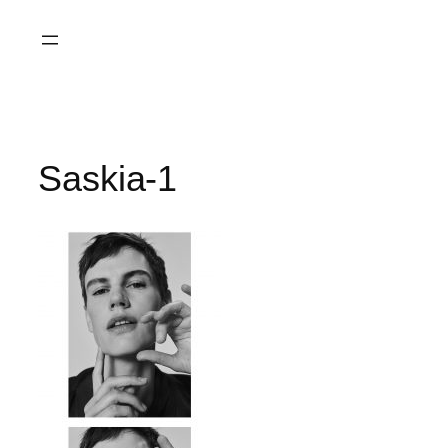
Saltar
al
contenido
Saskia-1