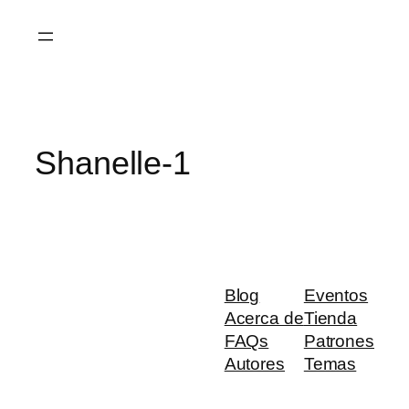
Saltar
al
contenido
Shanelle-1
Blog
Eventos
Acerca de
Tienda
FAQs
Patrones
Autores
Temas