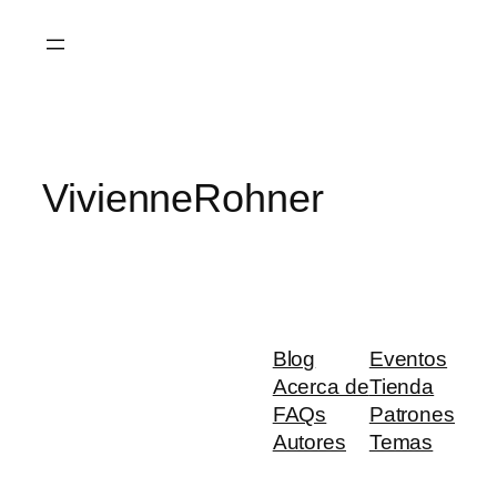
Saltar
al
contenido
VivienneRohner
Blog
Eventos
Acerca de
Tienda
FAQs
Patrones
Autores
Temas