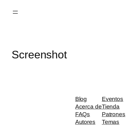
Saltar
al
contenido
Screenshot
Blog
Eventos
Acerca de
Tienda
FAQs
Patrones
Autores
Temas