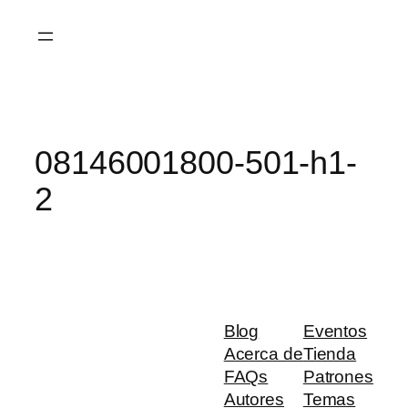
Saltar
al
contenido
08146001800-501-h1-
2
Blog
Eventos
Acerca de
Tienda
FAQs
Patrones
Autores
Temas